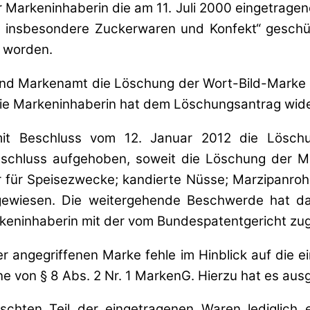
r Markeninhaberin die am 11. Juli 2000 eingetrag
 insbesondere Zuckerwaren und Konfekt“ geschüt
t worden.
 und Markenamt die Löschung der Wort-Bild-Marke 
Die Markeninhaberin hat dem Löschungsantrag wid
t Beschluss vom 12. Januar 2012 die Löschu
chluss aufgehoben, soweit die Löschung der Mar
 für Speisezwecke; kandierte Nüsse; Marzipanroh
gewiesen. Die weitergehende Beschwerde hat da
rkeninhaberin mit der vom Bundespatentgericht z
r angegriffenen Marke fehle im Hinblick auf die
nne von § 8 Abs. 2 Nr. 1 MarkenG. Hierzu hat es aus
schten Teil der eingetragenen Waren lediglich