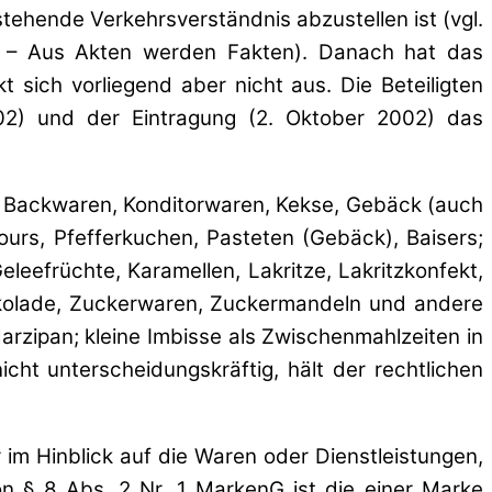
ehende Verkehrsverständnis abzustellen ist (vgl.
8 – Aus Akten werden Fakten). Danach hat das
 sich vorliegend aber nicht aus. Die Beteiligten
02) und der Eintragung (2. Oktober 2002) das
ne Backwaren, Konditorwaren, Kekse, Gebäck (auch
urs, Pfefferkuchen, Pasteten (Gebäck), Baisers;
eefrüchte, Karamellen, Lakritze, Lakritzkonfekt,
hokolade, Zuckerwaren, Zuckermandeln und andere
zipan; kleine Imbisse als Zwischenmahlzeiten in
t unterscheidungskräftig, hält der rechtlichen
 im Hinblick auf die Waren oder Dienstleistungen,
von § 8 Abs. 2 Nr. 1 MarkenG ist die einer Marke