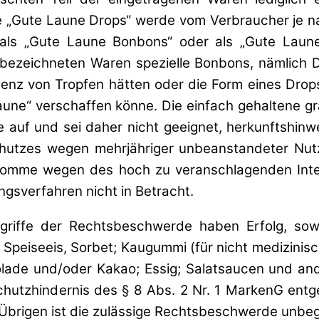
ge „Gute Laune Drops“ werde vom Verbraucher je
ls „Gute Laune Bonbons“ oder als „Gute Laune 
bezeichneten Waren spezielle Bonbons, nämlich D
enz von Tropfen hätten oder die Form eines Drop
ne“ verschaffen könne. Die einfach gehaltene gr
e auf und sei daher nicht geeignet, herkunftshin
hutzes wegen mehrjähriger unbeanstandeter Nut
komme wegen des hoch zu veranschlagenden Intere
sverfahren nicht in Betracht.
Angriffe der Rechtsbeschwerde haben Erfolg, s
 Speiseeis, Sorbet; Kaugummi (für nicht medizinis
ade und/oder Kakao; Essig; Salatsaucen und ande
utzhindernis des § 8 Abs. 2 Nr. 1 MarkenG entgege
rigen ist die zulässige Rechtsbeschwerde unbegrün